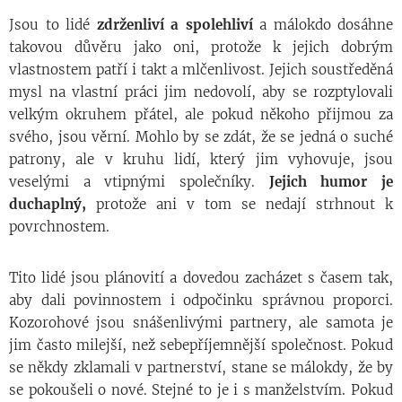
Jsou to lidé
zdrženliví a spolehliví
a málokdo dosáhne
takovou důvěru jako oni, protože k jejich dobrým
vlastnostem patří i takt a mlčenlivost. Jejich soustředěná
mysl na vlastní práci jim nedovolí, aby se rozptylovali
velkým okruhem přátel, ale pokud někoho přijmou za
svého, jsou věrní. Mohlo by se zdát, že se jedná o suché
patrony, ale v kruhu lidí, který jim vyhovuje, jsou
veselými a vtipnými společníky.
Jejich humor je
duchaplný,
protože ani v tom se nedají strhnout k
povrchnostem.
Tito lidé jsou plánovití a dovedou zacházet s časem tak,
aby dali povinnostem i odpočinku správnou proporci.
Kozorohové jsou snášenlivými partnery, ale samota je
jim často milejší, než sebepříjemnější společnost. Pokud
se někdy zklamali v partnerství, stane se málokdy, že by
se pokoušeli o nové. Stejné to je i s manželstvím. Pokud