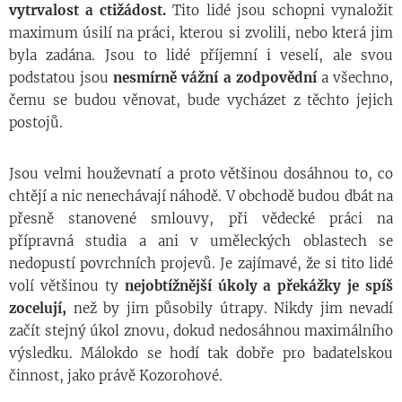
vytrvalost a ctižádost.
Tito lidé jsou schopni vynaložit
maximum úsilí na práci, kterou si zvolili, nebo která jim
byla zadána. Jsou to lidé příjemní i veselí, ale svou
podstatou jsou
nesmírně vážní a zodpovědní
a všechno,
čemu se budou věnovat, bude vycházet z těchto jejich
postojů.
Jsou velmi houževnatí a proto většinou dosáhnou to, co
chtějí a nic nenechávají náhodě. V obchodě budou dbát na
přesně stanovené smlouvy, při vědecké práci na
přípravná studia a ani v uměleckých oblastech se
nedopustí povrchních projevů. Je zajímavé, že si tito lidé
volí většinou ty
nejobtížnější úkoly a překážky je spíš
zocelují,
než by jim působily útrapy. Nikdy jim nevadí
začít stejný úkol znovu, dokud nedosáhnou maximálního
výsledku. Málokdo se hodí tak dobře pro badatelskou
činnost, jako právě Kozorohové.