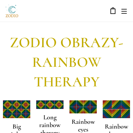
ZODIO OBRAZY-
RAINBOW
THERAPY
Long
Rainbow
rainbow
Big
Rainbow
eyes
therapy