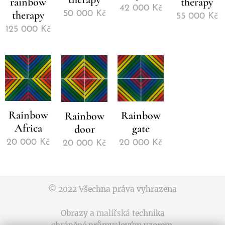
rainbow
therapy
42 000
Kč
therapy
50 000
Kč
55 000
Kč
125 000
Kč
Rainbow
Rainbow
Rainbow
Africa
gate
door
20 000
Kč
20 000
Kč
20 000
Kč
© 2022 Všechna práva vyhrazena
Obrazy a
malířská
technika