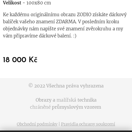
Velikost -
100x80 cm
Ke každému originálnímu obrazu ZODIO získáte dárkový
balíček vašeho znamení ZDARMA. V posledním kroku
objednávky nám napište své znamení zvěrokruhu a my
vám připravíme dárkové balení. :)
18 000
Kč
© 2022 Všechna práva vyhrazena
Obrazy a
malířská
technika
chráněné
průmyslovým vzorem
Obchodní podmínky
|
Pravidla ochrany soukromí