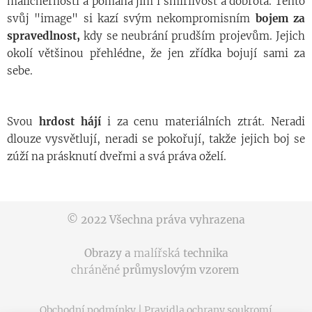
malicherností a pomáhá jim i smířlivost a dobrota. Tento
svůj "image" si kazí svým nekompromisním
bojem za
spravedlnost,
kdy se neubrání prudším projevům. Jejich
okolí většinou přehlédne, že jen zřídka bojují sami za
sebe.
Svou
hrdost hájí
i za cenu materiálních ztrát. Neradi
dlouze vysvětlují, neradi se pokořují, takže jejich boj se
zúží na prásknutí dveřmi a svá práva oželí.
© 2022 Všechna práva vyhrazena
Obrazy a
malířská
technika
chráněné
průmyslovým vzorem
Obchodní podmínky
|
Pravidla ochrany soukromí