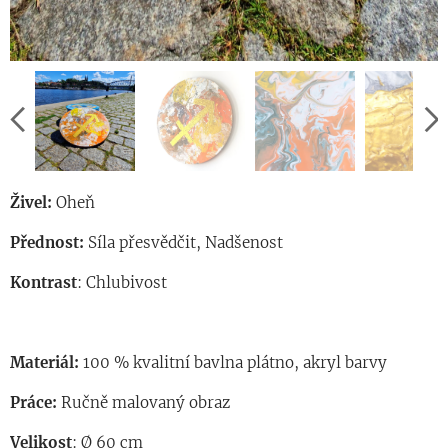
Živel:
Oheň
Přednost:
Síla přesvědčit, Nadšenost
Kontrast
: Chlubivost
Materiál:
100 % kvalitní bavlna plátno, akryl barvy
Práce:
Ručně malovaný obraz
Velikost
: Ø 60 cm