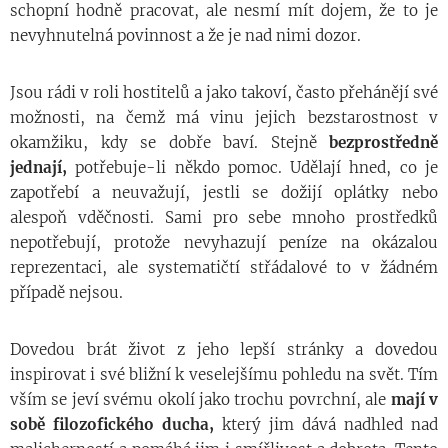
schopní hodně pracovat, ale nesmí mít dojem, že to je
nevyhnutelná povinnost a že je nad nimi dozor.
Jsou rádi v roli hostitelů a jako takoví, často přehánějí své
možnosti, na čemž má vinu jejich bezstarostnost v
okamžiku, kdy se dobře baví. Stejně
bezprostředně
jednají,
potřebuje-li někdo pomoc. Udělají hned, co je
zapotřebí a neuvažují, jestli se dožijí oplátky nebo
alespoň vděčnosti. Sami pro sebe mnoho prostředků
nepotřebují, protože nevyhazují peníze na okázalou
reprezentaci, ale systematičtí střádalové to v žádném
případě nejsou.
Dovedou brát život z jeho lepší stránky a dovedou
inspirovat i své bližní k veselejšímu pohledu na svět. Tím
vším se jeví svému okolí jako trochu povrchní, ale
mají v
sobě filozofického ducha,
který jim dává nadhled nad