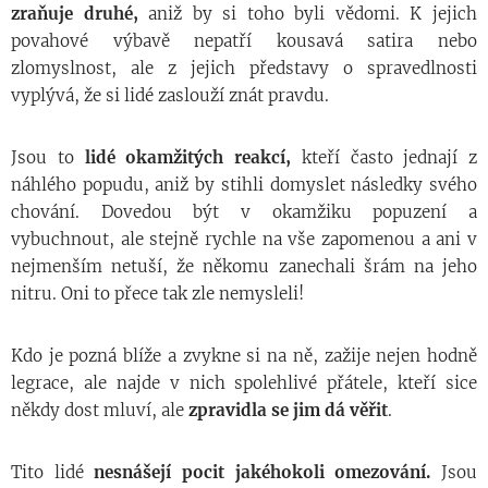
zraňuje druhé,
aniž by si toho byli vědomi. K jejich
povahové výbavě nepatří kousavá satira nebo
zlomyslnost, ale z jejich představy o spravedlnosti
vyplývá, že si lidé zaslouží znát pravdu.
Jsou to
lidé okamžitých reakcí,
kteří často jednají z
náhlého popudu, aniž by stihli domyslet následky svého
chování. Dovedou být v okamžiku popuzení a
vybuchnout, ale stejně rychle na vše zapomenou a ani v
nejmenším netuší, že někomu zanechali šrám na jeho
nitru. Oni to přece tak zle nemysleli!
Kdo je pozná blíže a zvykne si na ně, zažije nejen hodně
legrace, ale najde v nich spolehlivé přátele, kteří sice
někdy dost mluví, ale
zpravidla se jim dá věřit
.
Tito lidé
nesnášejí pocit jakéhokoli omezování.
Jsou