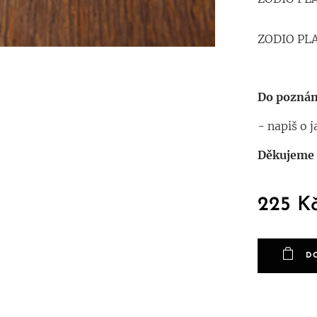
ZODIO PL
Do poznám
- napiš o 
Děkujeme 
225
K
D