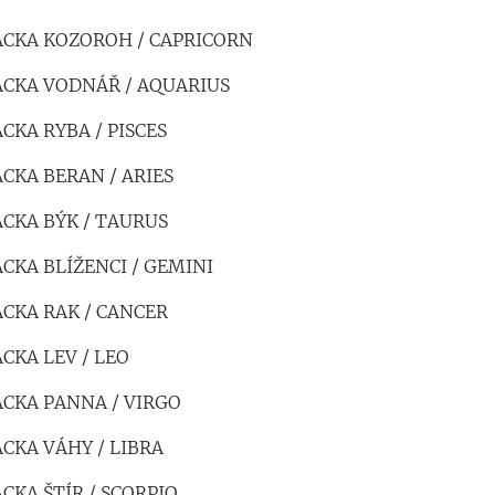
ACKA KOZOROH / CAPRICORN
ACKA VODNÁŘ / AQUARIUS
CKA RYBA / PISCES
CKA BERAN / ARIES
ACKA BÝK / TAURUS
CKA BLÍŽENCI / GEMINI
ACKA RAK / CANCER
CKA LEV / LEO
ACKA PANNA / VIRGO
CKA VÁHY / LIBRA
CKA ŠTÍR / SCORPIO